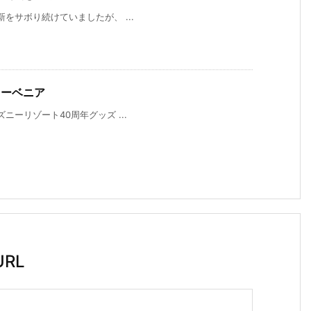
をサボり続けていましたが、 ...
とスーベニア
ニーリゾート40周年グッズ ...
RL