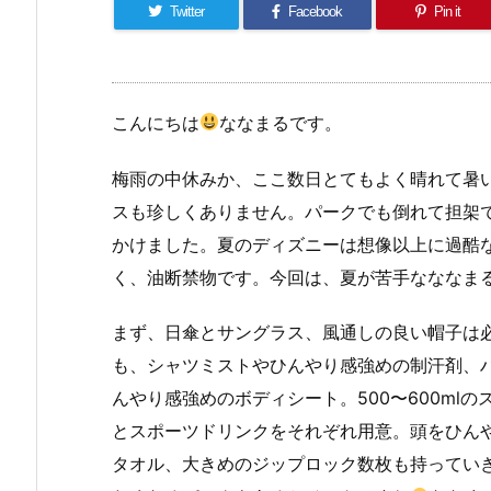
Twitter
Facebook
Pin it
こんにちは
ななまるです。
梅雨の中休みか、ここ数日とてもよく晴れて暑
スも珍しくありません。パークでも倒れて担架
かけました。夏のディズニーは想像以上に過酷
く、油断禁物です。今回は、夏が苦手なななま
まず、日傘とサングラス、風通しの良い帽子は
も、シャツミストやひんやり感強めの制汗剤、
んやり感強めのボディシート。500〜600ml
とスポーツドリンクをそれぞれ用意。頭をひん
タオル、大きめのジップロック数枚も持ってい