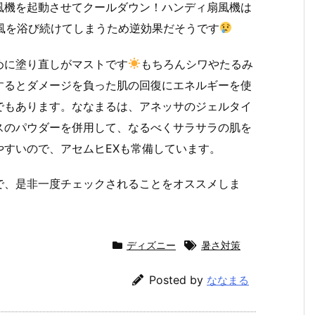
風機を起動させてクールダウン！ハンディ扇風機は
風を浴び続けてしまうため逆効果だそうです
めに塗り直しがマストです
もちろんシワやたるみ
するとダメージを負った肌の回復にエネルギーを使
でもあります。ななまるは、アネッサのジェルタイ
スのパウダーを併用して、なるべくサラサラの肌を
すいので、アセムヒEXも常備しています。
で、是非一度チェックされることをオススメしま
ディズニー
暑さ対策
Posted by
ななまる