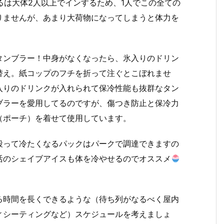
るは大体2人以上でインするため、1人でこの全ての
りませんが、あまり大荷物になってしまうと体力を
タンブラー！中身がなくなったら、氷入りのドリン
替え。紙コップのフチを折って注ぐとこぼれませ
入りのドリンクが入れられて保冷性能も抜群なタン
ブラーを愛用してるのですが、傷つき防止と保冷力
（ポーチ）を着せて使用しています。
殴って冷たくなるパックはパークで調達できますの
活のシェイブアイスも体を冷やせるのでオススメ
る時間を長くできるような（待ち列がなるべく屋内
ィシーティングなど）スケジュールを考えましょ