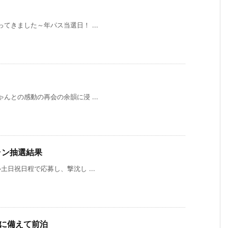
てきました～年パス当選日！ ...
んとの感動の再会の余韻に浸 ...
ラン抽選結果
土日祝日程で応募し、撃沈し ...
ズに備えて前泊