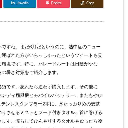
LinkedIn
Pocket
Copy
いですね。まだ6月だというのに、熱中症のニュー
で運ばれた方がいらっしゃったというツイートも見
な環境です。特に、パレードルートは日陰が少な
るの暑さ対策をご紹介します。
必須です。忘れたら迷わず購入します。その他に
ハンディ扇風機とモバイルバッテリー、またもやひ
のステンレスタンブラー2本に、氷たっぷりめの麦茶
やりさせるミストとフード付きタオル、首に巻ける
きます。濡らしてひんやりするタオルや殴ったら冷